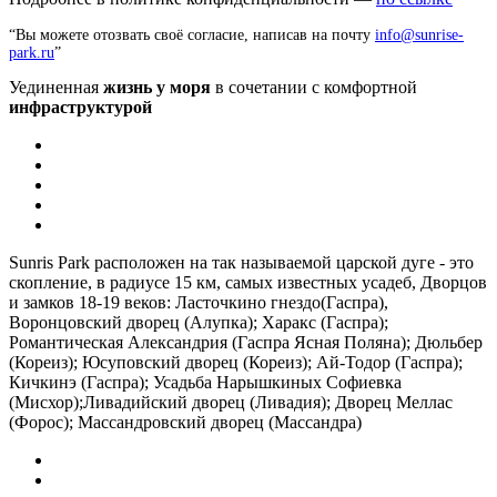
“Вы можете отозвать своё согласие, написав на почту
info@sunrise-
park.ru
”
Уединенная
жизнь у моря
в сочетании с комфортной
инфраструктурой
Sunris Park расположен на так называемой царской дуге - это
скопление, в радиусе 15 км, самых известных усадеб, Дворцов
и замков 18-19 веков: Ласточкино гнездо(Гаспра),
Воронцовский дворец (Алупка); Харакс (Гаспра);
Романтическая Александрия (Гаспра Ясная Поляна); Дюльбер
(Кореиз); Юсуповский дворец (Кореиз); Ай-Тодор (Гаспра);
Кичкинэ (Гаспра); Усадьба Нарышкиных Софиевка
(Мисхор);Ливадийский дворец (Ливадия); Дворец Меллас
(Форос); Массандровский дворец (Массандра)