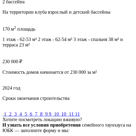
2
бассейна
На территории клуба взрослый и детский бассейны
2
170
м
площадь
1 этаж - 62-53 м² 2 этаж - 62-54 м² 3 этаж - спальня 38 м² и
терраса 23 м²
230 000
₽
Стоимость домов начинается от 230 000 за м²
2024
год
Сроки окончания строительства
1
2
3
4
5
6
7
8
9
9
10
10
11
11
Хотите посмотреть локацию вживую?
И узнать все условия приобретения
семейного таунхауса на
ЮБК — заполните форму и мы: